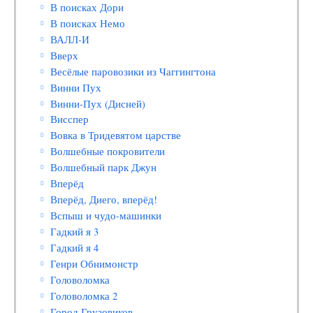
В поисках Дори
В поисках Немо
ВАЛЛ-И
Вверх
Весёлые паровозики из Чаггингтона
Винни Пух
Винни-Пух (Дисней)
Висспер
Вовка в Тридевятом царстве
Волшебные покровители
Волшебный парк Джун
Вперёд
Вперёд, Диего, вперёд!
Вспыш и чудо-машинки
Гадкий я 3
Гадкий я 4
Генри Обнимонстр
Головоломка
Головоломка 2
Город Грузовиков