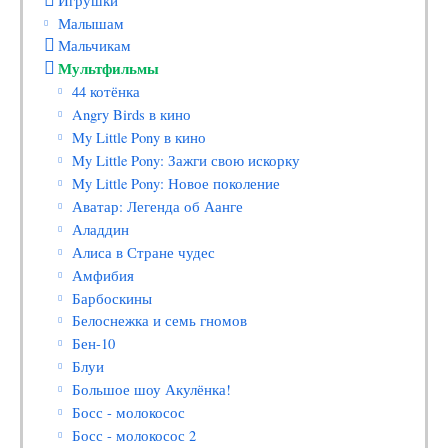
Игрушки
Малышам
Мальчикам
Мультфильмы
44 котёнка
Angry Birds в кино
My Little Pony в кино
My Little Pony: Зажги свою искорку
My Little Pony: Новое поколение
Аватар: Легенда об Аанге
Аладдин
Алиса в Стране чудес
Амфибия
Барбоскины
Белоснежка и семь гномов
Бен-10
Блуи
Большое шоу Акулёнка!
Босс - молокосос
Босс - молокосос 2