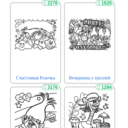
2276
1628
Счастливая Розочка
Вечеринка у троллей
3176
1294