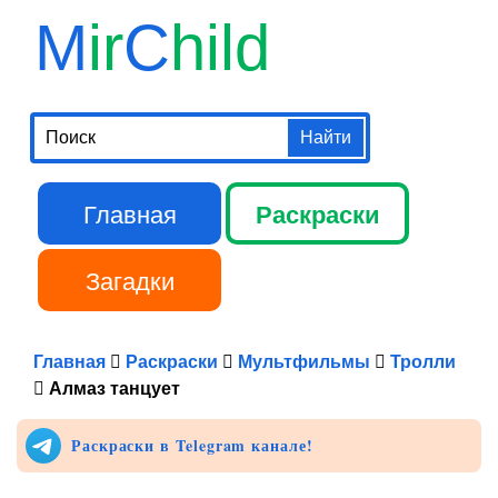
Перейти к
M
ir
C
hild
основному
содержанию
Поиск
Главная
Раскраски
Главное меню
Загадки
Библиотека
Главная
Раскраски
Мультфильмы
Тролли
Алмаз танцует
Раскраски в Telegram канале!