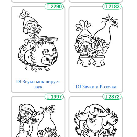
2290
2183
DJ Звуки микширует
звук
DJ Звуки и Розочка
1997
2872