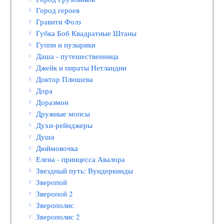
Город героев
Гравити Фолз
Губка Боб Квадратные Штаны
Гуппи и пузырики
Даша - путешественница
Джейк и пираты Нетландии
Доктор Плюшева
Дора
Дораэмон
Дружные мопсы
Духи-рейнджеры
Душа
Дюймовочка
Елена - принцесса Авалора
Звездный путь: Вундеркинды
Зверопой
Зверопой 2
Зверополис
Зверополис 2