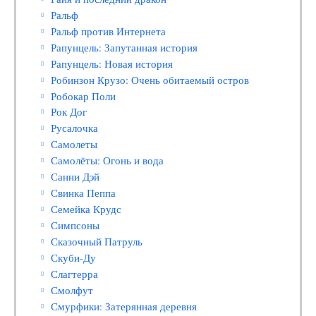
Ральф
Ральф против Интернета
Рапунцель: Запутанная история
Рапунцель: Новая история
Робинзон Крузо: Очень обитаемый остров
Робокар Поли
Рок Дог
Русалочка
Самолеты
Самолёты: Огонь и вода
Санни Дэй
Свинка Пеппа
Семейка Крудс
Симпсоны
Сказочный Патруль
Скуби-Ду
Слагтерра
Смолфут
Смурфики: Затерянная деревня