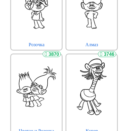
Розочка
Алмаз
3870
3746
Цветан и Розочка
Купер