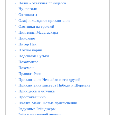
Нелла - отважная принцесса
Ну, погоди!
Октонавты
Олаф и холодное приключение
Охотники на троллей
Пингвины Мадагаскара
Пиноккио
Питер Пэн
Плохие парни
Подсказки Бульки
Покахонтас
Покемон
Правила Рози
Приключения Незнайки и его друзей
Приключения мистера Пибоди и Шермана
Принцесса и лягушка
Простоквашино
Пчёлка Майя: Новые приключения
Радужные Рейнджеры
Райя и последний дракон