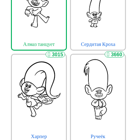
Алмаз танцует
Сердитая Кроха
3015
3660
Харпер
Ручеёк