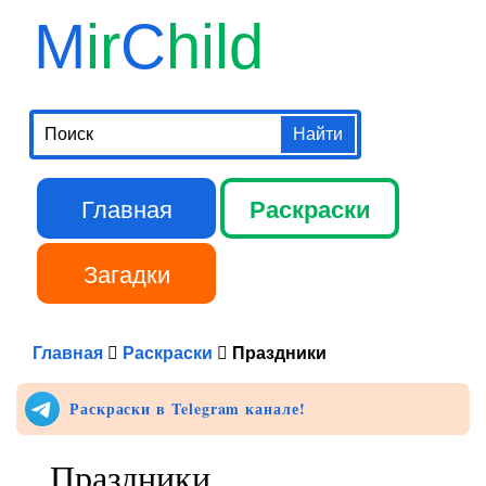
Перейти к
M
ir
C
hild
основному
содержанию
Поиск
Главная
Раскраски
Главное меню
Загадки
Библиотека
Главная
Раскраски
Праздники
Раскраски в Telegram канале!
Праздники