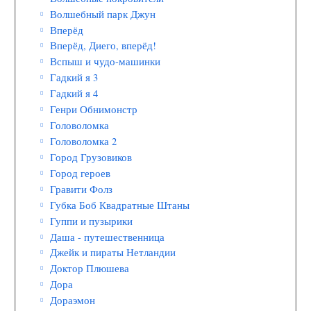
Волшебный парк Джун
Вперёд
Вперёд, Диего, вперёд!
Вспыш и чудо-машинки
Гадкий я 3
Гадкий я 4
Генри Обнимонстр
Головоломка
Головоломка 2
Город Грузовиков
Город героев
Гравити Фолз
Губка Боб Квадратные Штаны
Гуппи и пузырики
Даша - путешественница
Джейк и пираты Нетландии
Доктор Плюшева
Дора
Дораэмон