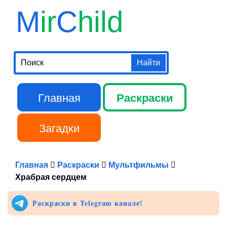
Перейти к
M
ir
C
hild
основному
содержанию
Поиск
Главная
Раскраски
Главное меню
Загадки
Библиотека
Главная
Раскраски
Мультфильмы
Храбрая сердцем
Раскраски в Telegram канале!