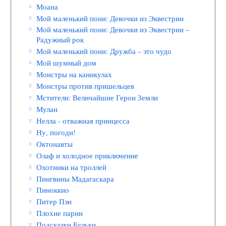
Моана
Мой маленький пони: Девочки из Эквестрии
Мой маленький пони: Девочки из Эквестрии –
Радужный рок
Мой маленький пони: Дружба – это чудо
Мой шумный дом
Монстры на каникулах
Монстры против пришельцев
Мстители: Величайшие Герои Земли
Мулан
Нелла - отважная принцесса
Ну, погоди!
Октонавты
Олаф и холодное приключение
Охотники на троллей
Пингвины Мадагаскара
Пиноккио
Питер Пэн
Плохие парни
Подсказки Бульки