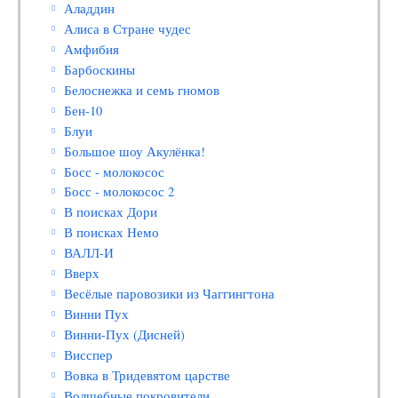
Аладдин
Алиса в Стране чудес
Амфибия
Барбоскины
Белоснежка и семь гномов
Бен-10
Блуи
Большое шоу Акулёнка!
Босс - молокосос
Босс - молокосос 2
В поисках Дори
В поисках Немо
ВАЛЛ-И
Вверх
Весёлые паровозики из Чаггингтона
Винни Пух
Винни-Пух (Дисней)
Висспер
Вовка в Тридевятом царстве
Волшебные покровители