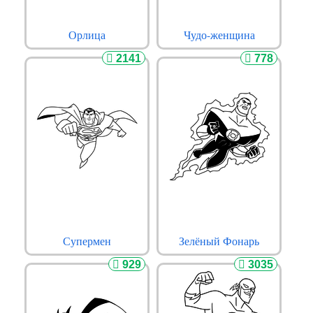
Орлица
Чудо-женщина
2141
778
Супермен
Зелёный Фонарь
929
3035