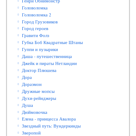
Генри Обнимонстр
Головоломка
Головоломка 2
Город Грузовиков
Город героев
Гравити Фолз
Губка Боб Квадратные Штаны
Гуппи и пузырики
Даша - путешественница
Джейк и пираты Нетландии
Доктор Плюшева
Дора
Дораэмон
Дружные мопсы
Духи-рейнджеры
Душа
Дюймовочка
Елена - принцесса Авалора
Звездный путь: Вундеркинды
Зверопой