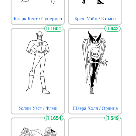
Кларк Кент / Супермен
Брюс Уэйн / Бэтмен
1601
642
Уолли Уэст / Флэш
Шаера Холл / Орлица
1654
549