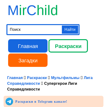
Перейти к
M
ir
C
hild
основному
содержанию
Поиск
Главная
Раскраски
Главное меню
Загадки
Библиотека
Главная
Раскраски
Мультфильмы
Лига
Справедливости
Супергерои Лиги
Справедливости
Раскраски в Telegram канале!