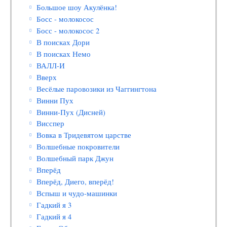
Большое шоу Акулёнка!
Босс - молокосос
Босс - молокосос 2
В поисках Дори
В поисках Немо
ВАЛЛ-И
Вверх
Весёлые паровозики из Чаггингтона
Винни Пух
Винни-Пух (Дисней)
Висспер
Вовка в Тридевятом царстве
Волшебные покровители
Волшебный парк Джун
Вперёд
Вперёд, Диего, вперёд!
Вспыш и чудо-машинки
Гадкий я 3
Гадкий я 4