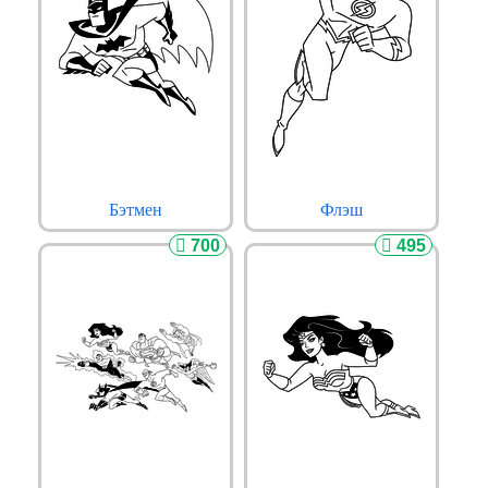
Бэтмен
Флэш
700
495