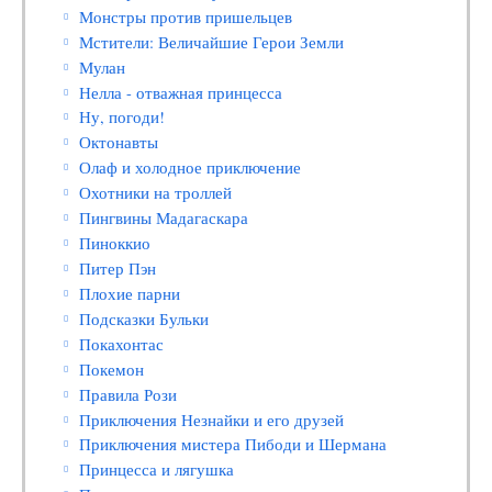
Монстры против пришельцев
Мстители: Величайшие Герои Земли
Мулан
Нелла - отважная принцесса
Ну, погоди!
Октонавты
Олаф и холодное приключение
Охотники на троллей
Пингвины Мадагаскара
Пиноккио
Питер Пэн
Плохие парни
Подсказки Бульки
Покахонтас
Покемон
Правила Рози
Приключения Незнайки и его друзей
Приключения мистера Пибоди и Шермана
Принцесса и лягушка