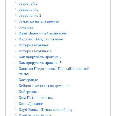
Зверопой 2
Зверополис
Зверополис 2
Земля до начала времён
Золушка
Иван Царевич и Серый волк
Индюки: Назад в будущее
История игрушек
История игрушек 4
Как приручить дракона 2
Как приручить дракона 3
Капитан Подштанник: Первый эпический
фильм
Касагранде
Кейпоп-охотницы на демонов
Кибергонка
Ким Пять-с-плюсом
Кинг Дюклинг
Клуб Винкс: Школа волшебниц
Клуб Микки Мауса