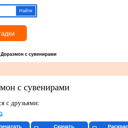
Перейти к
основному
содержанию
гадки
Библиотека
Дораэмон с сувенирами
мон с сувенирами
я с друзьями:
печатать
Скачать
Раскра