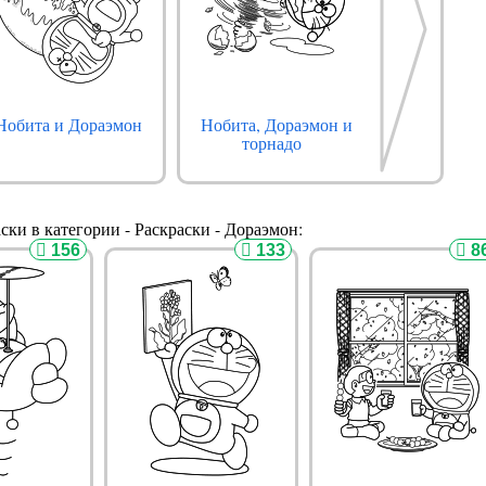
Нобита и Дораэмон
Нобита, Дораэмон и
торнадо
ски в категории - Раскраски - Дораэмон:
156
133
8