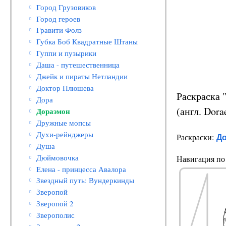
Город Грузовиков
Город героев
Гравити Фолз
Губка Боб Квадратные Штаны
Гуппи и пузырики
Даша - путешественница
Джейк и пираты Нетландии
Доктор Плюшева
Раскраска 
Дора
(англ. Dora
Дораэмон
Дружные мопсы
Духи-рейнджеры
Д
Раскраски:
Душа
Дюймовочка
Навигация по 
Елена - принцесса Авалора
Звездный путь: Вундеркинды
Зверопой
Зверопой 2
Зверополис