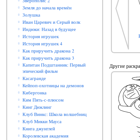
Зверополис 2
Земля до начала времён
Золушка
Иван Царевич и Серый волк
Индюки: Назад в будущее
История игрушек
История игрушек 4
Как приручить дракона 2
Как приручить дракона 3
Капитан Подштанник: Первый
Другие раскра
эпический фильм
Касагранде
Кейпоп-охотницы на демонов
Кибергонка
Ким Пять-с-плюсом
Кинг Дюклинг
Клуб Винкс: Школа волшебниц
Клуб Микки Мауса
Книга джунглей
Королевская академия