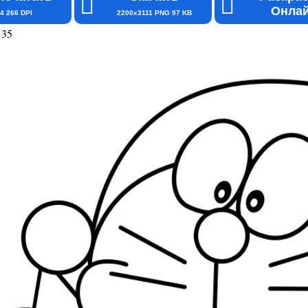
Онла
4 266 DPI
2200x3111 PNG 97 KB
135