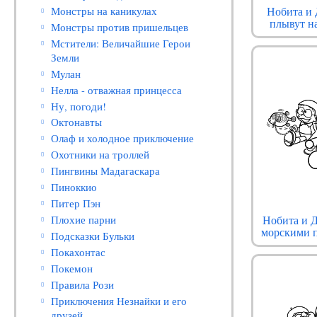
Нобита и
Монстры на каникулах
плывут н
Монстры против пришельцев
Мстители: Величайшие Герои
Земли
Мулан
Нелла - отважная принцесса
Ну, погоди!
Октонавты
Олаф и холодное приключение
Охотники на троллей
Пингвины Мадагаскара
Пиноккио
Питер Пэн
Нобита и 
Плохие парни
морскими 
Подсказки Бульки
Покахонтас
Покемон
Правила Рози
Приключения Незнайки и его
друзей