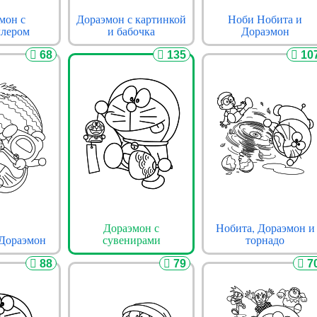
мон с
Дораэмон с картинкой
Ноби Нобита и
ллером
и бабочка
Дораэмон
68
135
10
Дораэмон с
Нобита, Дораэмон и
 Дораэмон
сувенирами
торнадо
88
79
7