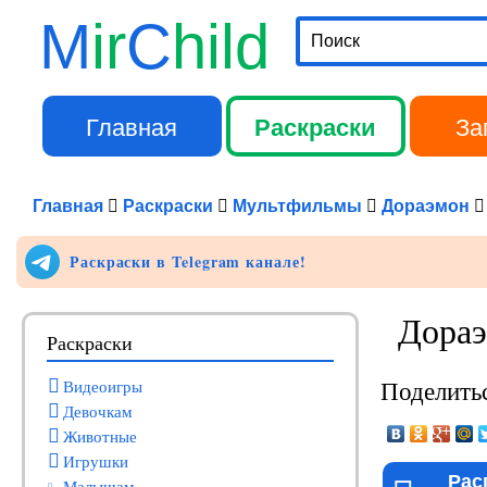
M
ir
C
hild
Поиск
Главная
Раскраски
За
Главное меню
Главная
Раскраски
Мультфильмы
Дораэмон
Раскраски в Telegram канале!
Дораэ
Раскраски
Поделитьс
Видеоигры
Девочкам
Животные
Игрушки
Рас
Малышам