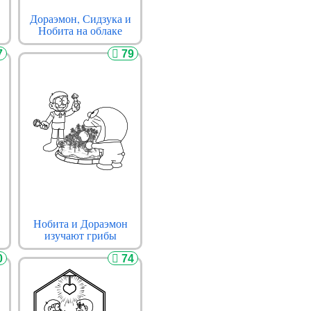
Дораэмон, Сидзука и
Нобита на облаке
7
79
Нобита и Дораэмон
изучают грибы
0
74