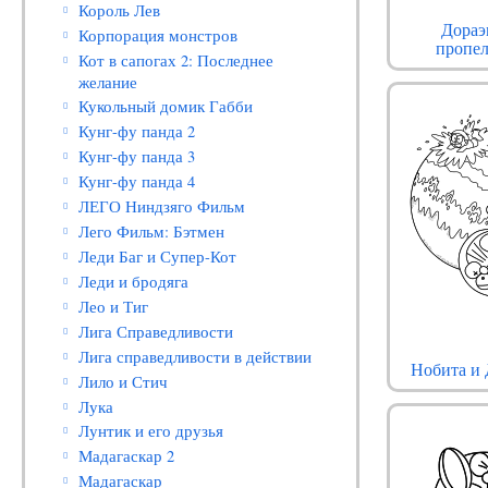
Король Лев
Дораэ
Корпорация монстров
пропе
Кот в сапогах 2: Последнее
желание
Кукольный домик Габби
Кунг-фу панда 2
Кунг-фу панда 3
Кунг-фу панда 4
ЛЕГО Ниндзяго Фильм
Лего Фильм: Бэтмен
Леди Баг и Супер-Кот
Леди и бродяга
Лео и Тиг
Лига Справедливости
Лига справедливости в действии
Нобита и
Лило и Стич
Лука
Лунтик и его друзья
Мадагаскар 2
Мадагаскар