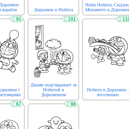
 Дораэмон
Ноби Нобита, Сидзук
а корабле
Дораэмон и Нобита
Минамото и Дораэмо
91
101
11
Джаян подглядывает за
Дораэмон с
Нобитой и
Нобита и Дораэмон -
питомцами
Дораэмоном
весельчаки
67
98