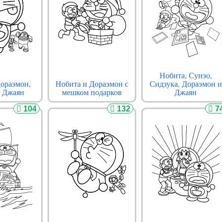
Нобита, Сунэо,
Дораэмон,
Нобита и Дораэмон с
Сидзука, Дораэмон и
и Джаян
мешком подарков
Джаян
104
132
7