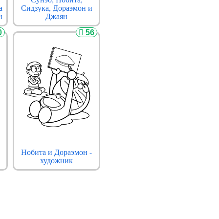
а
Сидзука, Дораэмон и
н
Джаян
0
56
Нобита и Дораэмон -
художник