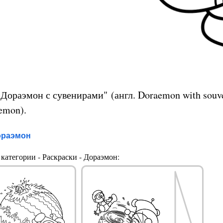
"Дораэмон с сувенирами" (англ. Doraemon with souv
emon).
ораэмон
категории - Раскраски - Дораэмон: