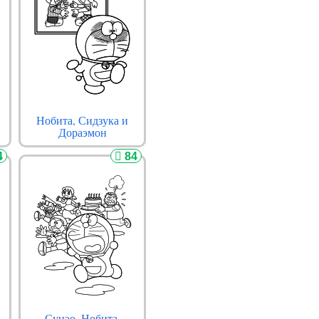
Нобита, Сидзука и
Дораэмон
4
84
Сунэо, Нобита,