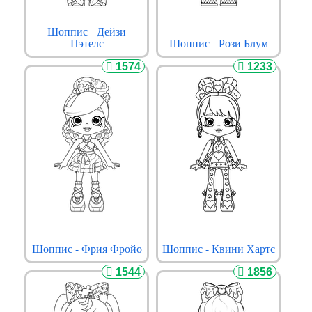
Шоппис - Дейзи
Пэтелс
Шоппис - Рози Блум
1574
1233
Шоппис - Фрия Фройо
Шоппис - Квини Хартс
1544
1856