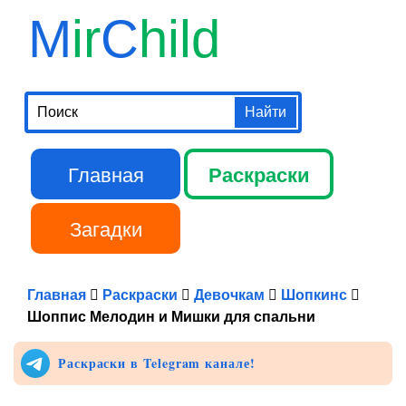
Перейти к
M
ir
C
hild
основному
содержанию
Поиск
Главная
Раскраски
Главное меню
Загадки
Библиотека
Главная
Раскраски
Девочкам
Шопкинс
Шоппис Мелодин и Мишки для спальни
Раскраски в Telegram канале!