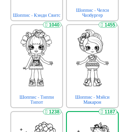
Шоппис - Челси
Шоппис - Кэнди Свитс
Чизбургер
1040
1455
Шоппис - Типпи
Шоппис - Мэйси
Типот
Макарон
1238
1187