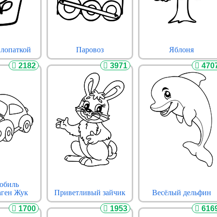
 лопаткой
Паровоз
Яблоня
2182
3971
470
обиль
аген Жук
Приветливый зайчик
Весёлый дельфин
1700
1953
616