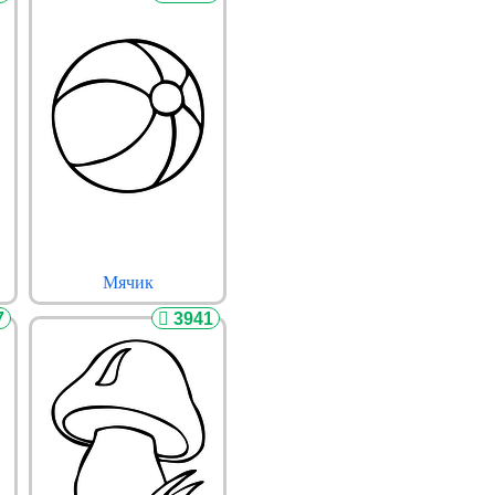
Мячик
7
3941