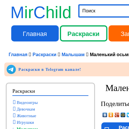
M
ir
C
hild
Поиск
Главная
Раскраски
За
Главное меню
Главная
Раскраски
Малышам
Маленький осьм
Раскраски в Telegram канале!
Мален
Раскраски
Поделитьс
Видеоигры
Девочкам
Животные
Игрушки
Рас
Малышам