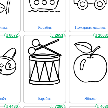
ника
Корабль
Пожарная машина
8072
2651
1003
олёт
Барабан
Яблоко
4486
7286
463