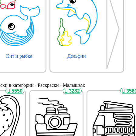
Кит и рыбка
Дельфин
ски в категории - Раскраски - Малышам:
5550
3282
356