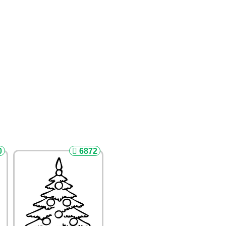
0
6872