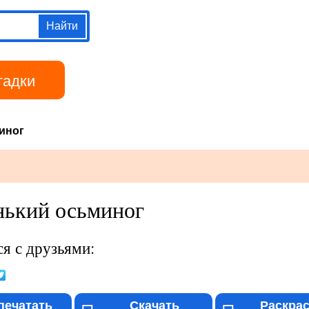
Перейти к
основному
содержанию
гадки
Библиотека
иног
ький осьминог
я с друзьями:
печатать
Скачать
Раскра