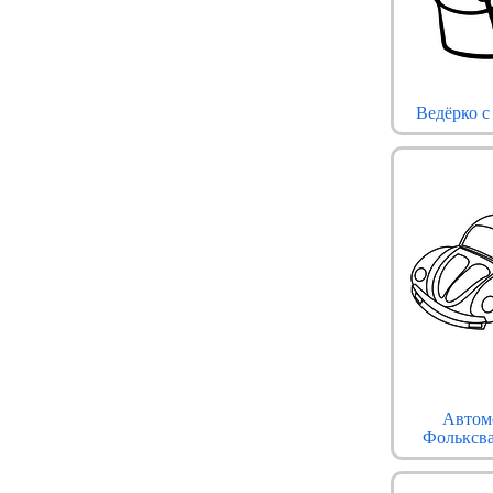
Ведёрко с
Автом
Фольксв