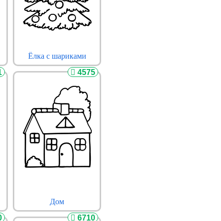
Ёлка с шариками
1
4575
Дом
0
6710