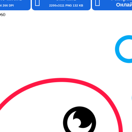
Онла
4 266 DPI
2200x3111 PNG 132 KB
960