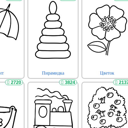
нт
Пирамидка
Цветок
2720
3824
213