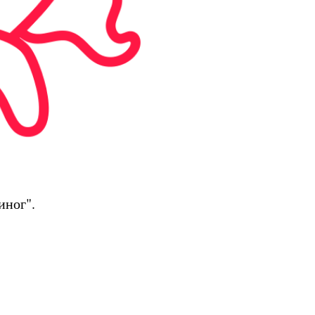
иног".