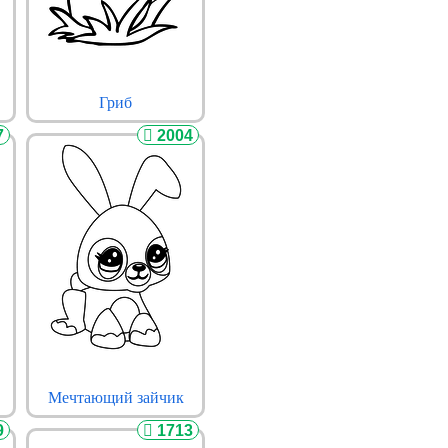
Гриб
7
2004
Мечтающий зайчик
9
1713